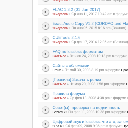
» Вт июн 06, 2017 1:53 am в форум
fickoyanka
FLAC 1.3.2 (01-Jan-2017)
» Ср янв 11, 2017 10:42 am в форум
fickoyanka
Exact Audio Copy V1.2 (CDRDAO and Fla
» Пн янв 05, 2015 8:16 pm (Важная)
fickoyanka
CUETools 2.1.6
» Ср дек 17, 2014 12:36 am (Важная
fickoyanka
FAQ по lossless форматам
» Вт июн 24, 2008 10:13 pm в форум
GrozA.ee
Сайты с обложками
» Пт май 30, 2008 8:19 pm в форуме
Freux
Прав
[Правила] Закачать релиз
» Чт мар 20, 2008 1:58 pm в форуме
GrozA.ee
П
Правила форума
» Ср фев 13, 2008 4:38 pm в форуме
GrozA.ee
Совет(ы): проверка на подлинность
» Пн фев 11, 2008 10:38 pm в форуме
BezardB
Цифровой звук и lossless: что это, зачем
» Сб фев 09, 2008 9:36 pm в форуме
t.i.t.a.n
Пра