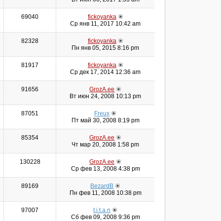
69040
fickoyanka
Ср янв 11, 2017 10:42 am
82328
fickoyanka
Пн янв 05, 2015 8:16 pm
81917
fickoyanka
Ср дек 17, 2014 12:36 am
91656
GrozA.ee
Вт июн 24, 2008 10:13 pm
87051
Freux
Пт май 30, 2008 8:19 pm
85354
GrozA.ee
Чт мар 20, 2008 1:58 pm
130228
GrozA.ee
Ср фев 13, 2008 4:38 pm
89169
BezardB
Пн фев 11, 2008 10:38 pm
97007
t.i.t.a.n
Сб фев 09, 2008 9:36 pm