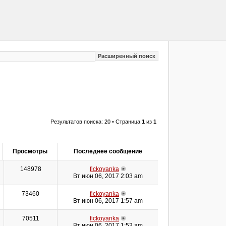
Расширенный поиск
Результатов поиска: 20 • Страница
1
из
1
Просмотры
Последнее сообщение
148978
fickoyanka
Вт июн 06, 2017 2:03 am
73460
fickoyanka
Вт июн 06, 2017 1:57 am
70511
fickoyanka
Вт июн 06, 2017 1:53 am