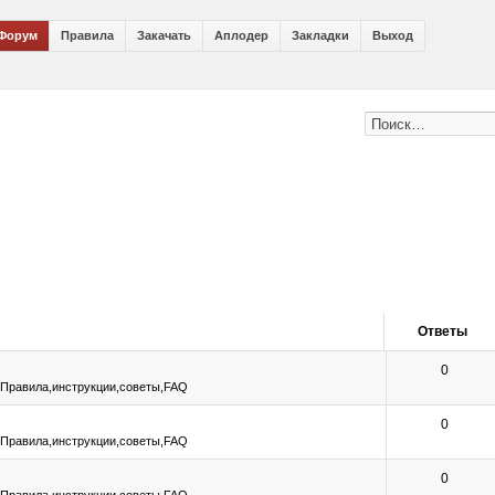
Форум
Правила
Закачать
Аплодер
Закладки
Выход
Ответы
0
е
Правила,инструкции,советы,FAQ
0
е
Правила,инструкции,советы,FAQ
0