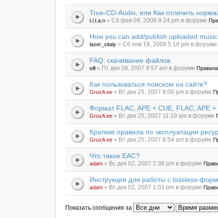
True-CD-Audio, или Как отличить норма
» Сб фев 09, 2008 9:24 pm в форуме
t.i.t.a.n
Пра
How you can add/publish uploaded music
» Сб янв 19, 2008 5:18 pm в форум
laser_vitaly
FAQ: скачивание файлов
» Пт дек 28, 2007 9:57 am в форуме
eill
Правила
Как пользоваться поиском на сайте?
» Вт дек 25, 2007 8:00 pm в форуме
GrozA.ee
П
Формат FLAC, APE + CUE, FLAC, APE +
» Вт дек 25, 2007 11:10 am в форуме
GrozA.ee
Краткие правила по эксплуатации ресу
» Вт дек 25, 2007 8:54 am в форуме
GrozA.ee
П
Что такое EAC?
» Вс дек 02, 2007 2:38 pm в форуме
adam
Прави
Инструкция для работы с lossless-фор
» Вс дек 02, 2007 1:03 pm в форуме
adam
Прави
Показать сообщения за