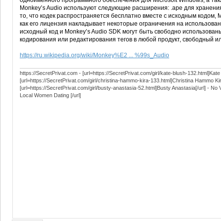
одноимённого программного обеспечения для Microsoft Windows, а т
Monkey’s Audio используют следующие расширения: .ape для хранения
то, что кодек распространяется бесплатно вместе с исходным кодом, 
как его лицензия накладывает некоторые ограничения на использован
исходный код и Monkey’s Audio SDK могут быть свободно использова
кодирования или редактирования тегов в любой продукт, свободный и
https://ru.wikipedia.org/wiki/Monkey%E2 ... %99s_Audio
https://SecretPrivat.com - [url=https://SecretPrivat.com/girl/kate-blush-132.html]Kate 
[url=https://SecretPrivat.com/girl/christina-hammo-kira-133.html]Christina Hammo Kira
[url=https://SecretPrivat.com/girl/busty-anastasia-52.html]Busty Anastasia[/url] - No
Local Women Dating [/url]